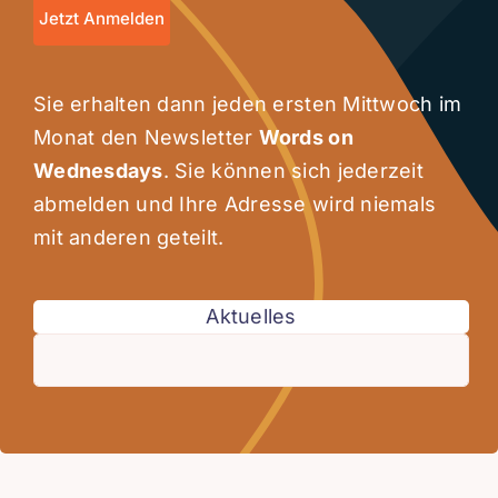
Jetzt Anmelden
Sie erhalten dann jeden ersten Mittwoch im
Monat den Newsletter
Words on
Wednesdays
. Sie können sich jederzeit
abmelden und Ihre Adresse wird niemals
mit anderen geteilt.
Aktuelles